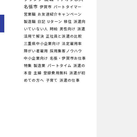
名張市
伊賀市
パートタイマー
営業職
お友達紹介キャンペーン
製造職
日記
Uターン
移住
派遣向
いていない人
時給
男性向け
派遣
活用で解決
正社員と派遣の比較
三重県中小企業向け
法定雇用率
障がい者雇用
採用集客ノウハウ
中小企業向け
名張・伊賀市お仕事
特集
製造業
パートタイム
派遣の
本音
主婦
登録費用無料
派遣が初
めての方へ
子育て
派遣の仕事