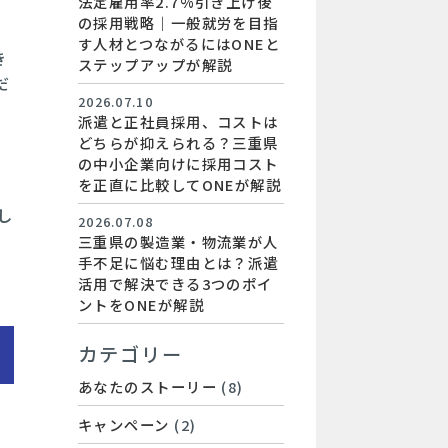
法定雇用率2.7%引き上げ後
の採用戦略｜一般就労を目指
す人材とつながるにはONEと
き
ステップアップが解説
だ
2026.07.10
派遣と正社員採用、コストは
どちらが抑えられる？三重県
の中小企業向けに採用コスト
を正直に比較してONEが解説
し
2026.07.08
三重県の製造業・物流業が人
手不足に悩む理由とは？派遣
活用で解決できる3つのポイ
ントをONEが解説
カテゴリー
あなたのストーリー
(8)
キャンペーン
(2)