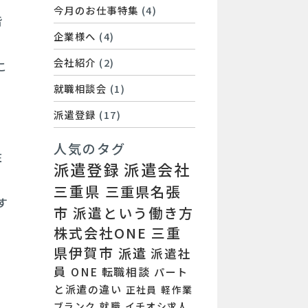
今月のお仕事特集
(4)
皆
企業様へ
(4)
会社紹介
(2)
こ
就職相談会
(1)
を
派遣登録
(17)
人気のタグ
在
派遣登録
派遣会社
三重県
三重県名張
す
市
派遣という働き方
株式会社ONE
三重
県伊賀市
派遣
派遣社
員
ONE
転職相談
パート
と派遣の違い
正社員
軽作業
ブランク
就職
イチオシ求人