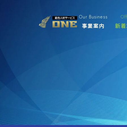
Skip
to
content
Our Business
Of
事業案内
新着