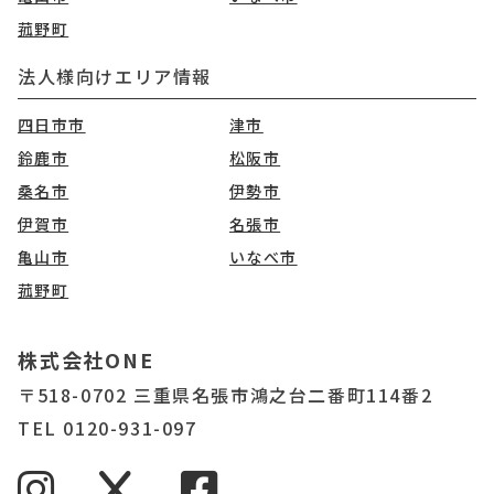
菰野町
法人様向けエリア情報
四日市市
津市
鈴鹿市
松阪市
桑名市
伊勢市
伊賀市
名張市
亀山市
いなべ市
菰野町
株式会社ONE
〒518-0702 三重県名張市鴻之台二番町114番2
TEL 0120-931-097