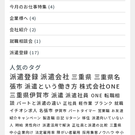
今月のお仕事特集
(4)
企業様へ
(4)
会社紹介
(2)
就職相談会
(1)
派遣登録
(17)
人気のタグ
派遣登録
派遣会社
三重県
三重県名
張市
派遣という働き方
株式会社ONE
三重県伊賀市
派遣
派遣社員
ONE
転職相
談
パートと派遣の違い
正社員
軽作業
ブランク
就職
イチオシ求人
名張市
伊賀市
パートタイマー
営業職
お友達
紹介キャンペーン
製造職
日記
Uターン
移住
派遣向いていない
人
時給
男性向け
派遣活用で解決
正社員と派遣の比較
三重県
中小企業向け
法定雇用率
障がい者雇用
採用集客ノウハウ
中小