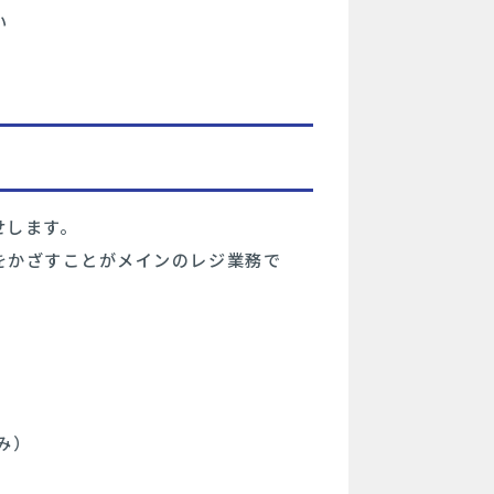
い
せします。
をかざすことがメインのレジ業務で
み）