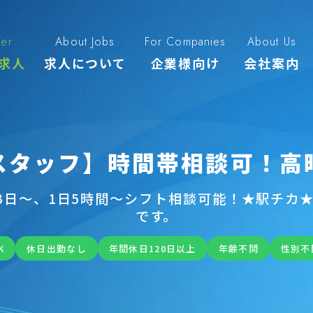
fer
About Jobs
For Companies
About Us
求人
求人について
企業様向け
会社案内
スタッフ】時間帯相談可！高
3日〜、1日5時間～シフト相談可能！★駅チカ★
です。
K
休日出勤なし
年間休日120日以上
年齢不問
性別不