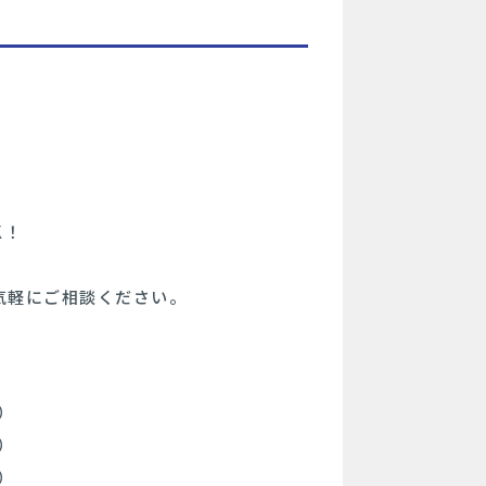
K！
気軽にご相談ください。
）
間）
間）
間）