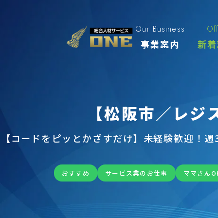
Skip
to
content
Our Business
Of
事業案内
新着
【松阪市／レジ
【コードをピッとかざすだけ】未経験歓迎！週
おすすめ
サービス業のお仕事
ママさんO