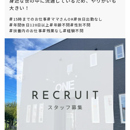
身近な世の中に流通しているため、やりがいも
大きい！
15時までのお仕事
ママさんOK
休日出勤なし
年間休日120日以上
年齢不問
性別不問
扶養内のお仕事
残業なし
経験不問