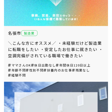
名張市
製造業
＼こんな方にオススメ／ ・未経験だけど製造業
に転職をしたい ・安定したお仕事に就きたい ・
空調完備がされている職場で働きたい
ママさんOK
休日出勤なし
年間休日120日以上
年齢不問
性別不問
扶養内のお仕事
残業なし
経験不問