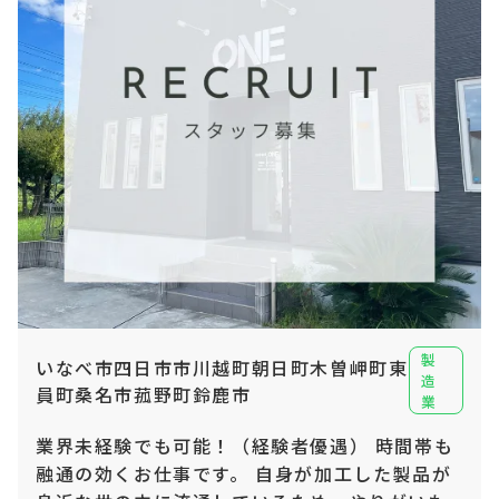
製
いなべ市四日市市川越町朝日町木曽岬町東
造
員町桑名市菰野町鈴鹿市
業
業界未経験でも可能！（経験者優遇） 時間帯も
融通の効くお仕事です。 自身が加工した製品が