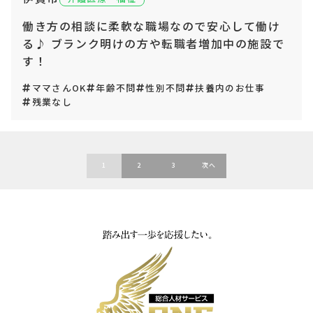
働き方の相談に柔軟な職場なので安心して働け
る♪ ブランク明けの方や転職者増加中の施設で
す！
ママさんOK
年齢不問
性別不問
扶養内のお仕事
残業なし
投
1
2
3
次へ
稿
の
ペ
ー
ジ
送
り