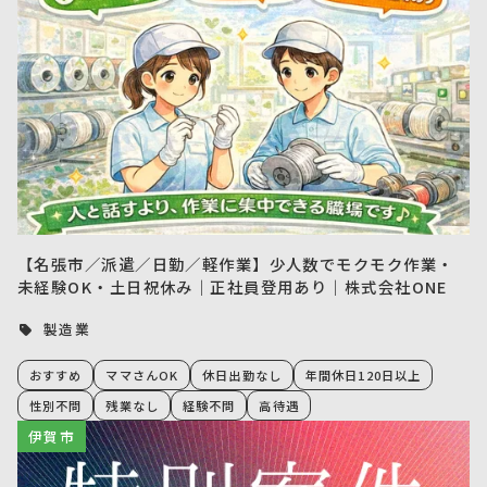
【名張市／派遣／日勤／軽作業】少人数でモクモク作業・
未経験OK・土日祝休み｜正社員登用あり｜株式会社ONE
製造業
おすすめ
ママさんOK
休日出勤なし
年間休日120日以上
性別不問
残業なし
経験不問
高待遇
伊賀市