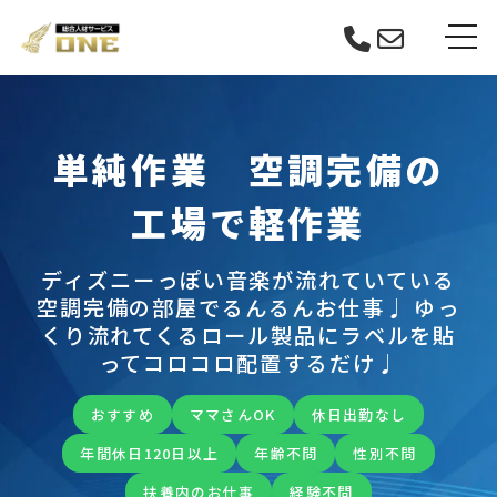
Skip
tog
to
content
単純作業 空調完備の
工場で軽作業
ディズニーっぽい音楽が流れていている
空調完備の部屋でるんるんお仕事♩ ゆっ
くり流れてくるロール製品にラベルを貼
ってコロコロ配置するだけ♩
おすすめ
ママさんOK
休日出勤なし
年間休日120日以上
年齢不問
性別不問
扶養内のお仕事
経験不問