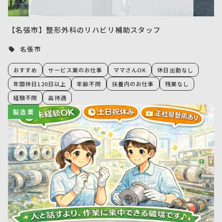
【名張市】整形外科のリハビリ補助スタッフ
名張市
おすすめ
サービス業のお仕事
ママさんOK
休日出勤なし
年間休日120日以上
年齢不問
扶養内のお仕事
残業なし
経験不問
高待遇
製造業