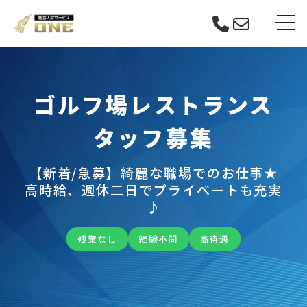
Skip
tog
to
content
ゴルフ場レストランス
タッフ募集
【新着/急募】綺麗な職場でのお仕事★
高時給、週休二日でプライベートも充実
♪
残業なし
経験不問
高待遇