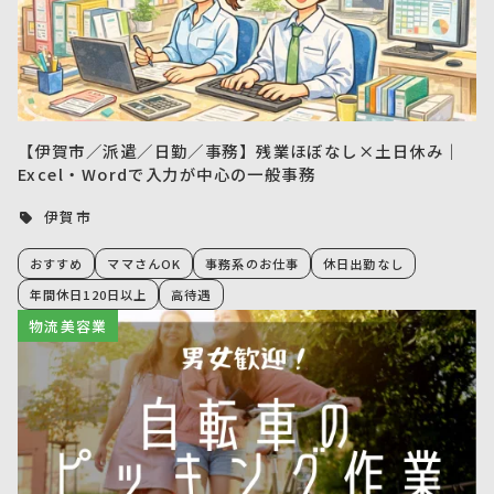
【伊賀市／派遣／日勤／事務】残業ほぼなし×土日休み｜
Excel・Wordで入力が中心の一般事務
伊賀市
おすすめ
ママさんOK
事務系のお仕事
休日出勤なし
年間休日120日以上
高待遇
物流美容業