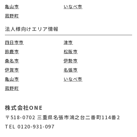
亀山市
いなべ市
菰野町
法人様向けエリア情報
四日市市
津市
鈴鹿市
松阪市
桑名市
伊勢市
伊賀市
名張市
亀山市
いなべ市
菰野町
株式会社ONE
〒518-0702 三重県名張市鴻之台二番町114番2
TEL 0120-931-097