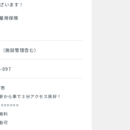
ございます！
,雇用保険
職（施設管理含む）
-097
張市
駅から車で３分アクセス良好！
=======
無料
勤可