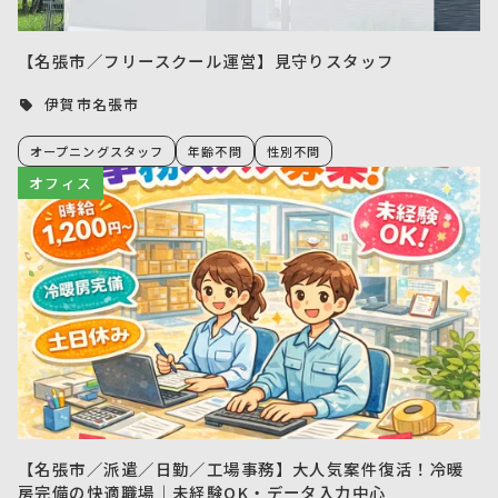
【名張市／フリースクール運営】見守りスタッフ
伊賀市名張市
オープニングスタッフ
年齢不問
性別不問
オフィス
【名張市／派遣／日勤／工場事務】大人気案件復活！冷暖
房完備の快適職場｜未経験OK・データ入力中心