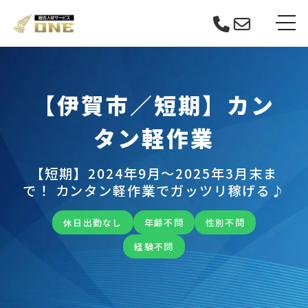
Skip
tog
to
content
【伊賀市／短期】カン
タン軽作業
【短期】2024年9月～2025年3月末ま
で！ カンタン軽作業でガッツリ稼げる♪
休日出勤なし
年齢不問
性別不問
経験不問