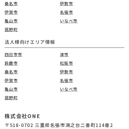
桑名市
伊勢市
伊賀市
名張市
亀山市
いなべ市
菰野町
法人様向けエリア情報
四日市市
津市
鈴鹿市
松阪市
桑名市
伊勢市
伊賀市
名張市
亀山市
いなべ市
菰野町
株式会社ONE
〒518-0702 三重県名張市鴻之台二番町114番2