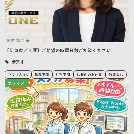
【伊賀市／介護】ご希望の時間日数ご相談ください！
伊賀市
ママさんOK
年齢不問
性別不問
扶養内のお仕事
残業なし
オフィス