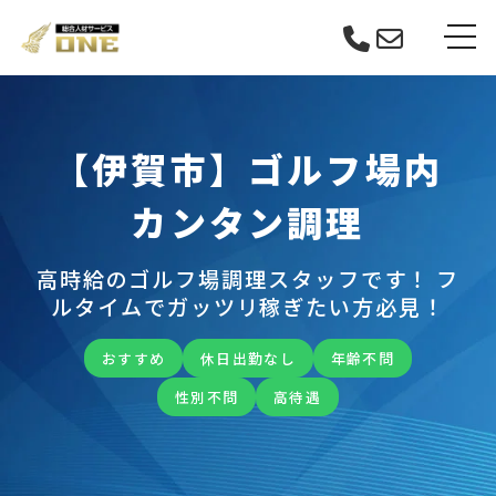
Skip
tog
to
content
【伊賀市】ゴルフ場内
カンタン調理
高時給のゴルフ場調理スタッフです！ フ
ルタイムでガッツリ稼ぎたい方必見！
おすすめ
休日出勤なし
年齢不問
性別不問
高待遇