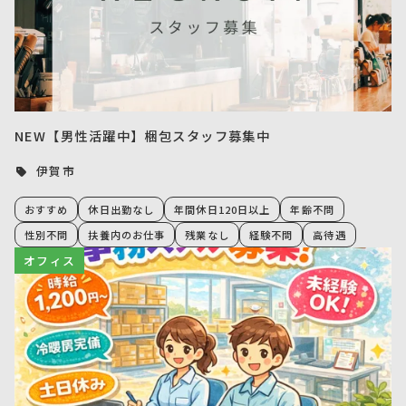
NEW【男性活躍中】梱包スタッフ募集中
伊賀市
おすすめ
休日出勤なし
年間休日120日以上
年齢不問
性別不問
扶養内のお仕事
残業なし
経験不問
高待遇
オフィス