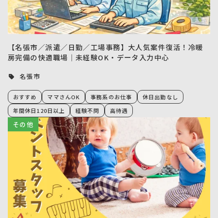
【名張市／派遣／日勤／工場事務】大人気案件復活！冷暖
房完備の快適職場｜未経験OK・データ入力中心
名張市
おすすめ
ママさんOK
事務系のお仕事
休日出勤なし
年間休日120日以上
経験不問
高待遇
その他