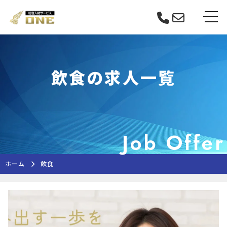
Skip
tog
to
content
飲食の求人一覧
Job Offer
ホーム
飲食