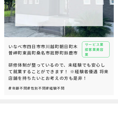
サービス業
いなべ市四日市市川越町朝日町木
接客業美容
曽岬町東員町桑名市菰野町鈴鹿市
業
研修体制が整っているので、未経験でも安心し
て就業することができます！ ※経験者優遇 将来
店舗を持ちたいとお考えの方も是非！
年齢不問
性別不問
経験不問