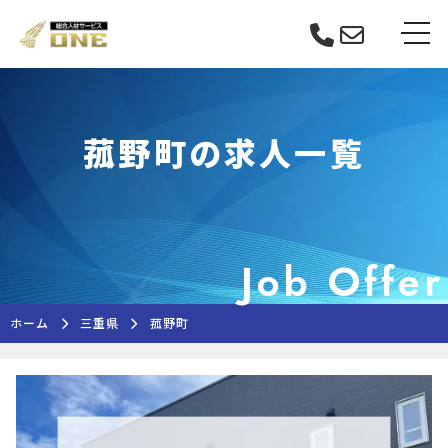
Skip
tog
to
content
菰野町の求人一覧
Job Offer
ホーム
三重県
菰野町