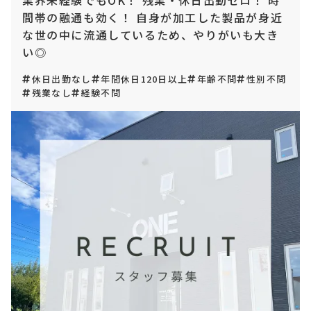
業界未経験でもOK！ 残業・休日出勤ゼロ！ 時
間帯の融通も効く！ 自身が加工した製品が身近
な世の中に流通しているため、やりがいも大き
い◎
休日出勤なし
年間休日120日以上
年齢不問
性別不問
残業なし
経験不問