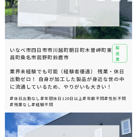
製
いなべ市四日市市川越町朝日町木曽岬町東
造
員町桑名市菰野町鈴鹿市
業
業界未経験でも可能（経験者優遇） 残業・休日
出勤ゼロ！ 自身が加工した製品が身近な世の中
に流通しているため、やりがいも大きい！
休日出勤なし
年間休日120日以上
年齢不問
性別不問
残業なし
経験不問