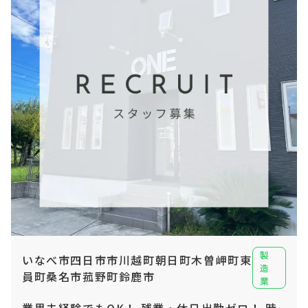
製
いなべ市四日市市川越町朝日町木曽岬町東
造
員町桑名市菰野町鈴鹿市
業