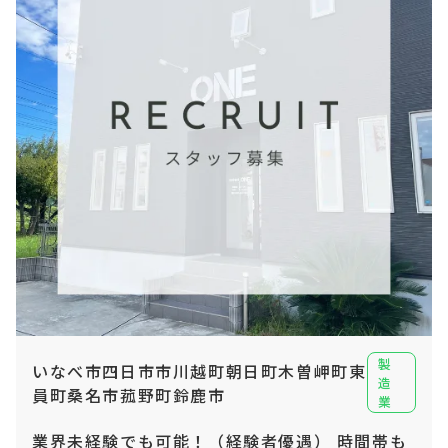
製
いなべ市四日市市川越町朝日町木曽岬町東
造
員町桑名市菰野町鈴鹿市
業
業界未経験でも可能！（経験者優遇） 時間帯も