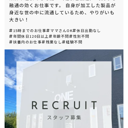
融通の効くお仕事です。 自身が加工した製品が
身近な世の中に流通しているため、やりがいも
大きい！
15時までのお仕事
ママさんOK
休日出勤なし
年間休日120日以上
年齢不問
性別不問
扶養内のお仕事
残業なし
経験不問