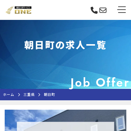
Skip
tog
to
content
朝日町の求人一覧
Job Offer
ホーム
三重県
朝日町