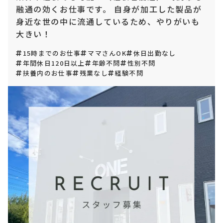
融通の効くお仕事です。 自身が加工した製品が
身近な世の中に流通しているため、やりがいも
大きい！
15時までのお仕事
ママさんOK
休日出勤なし
年間休日120日以上
年齢不問
性別不問
扶養内のお仕事
残業なし
経験不問