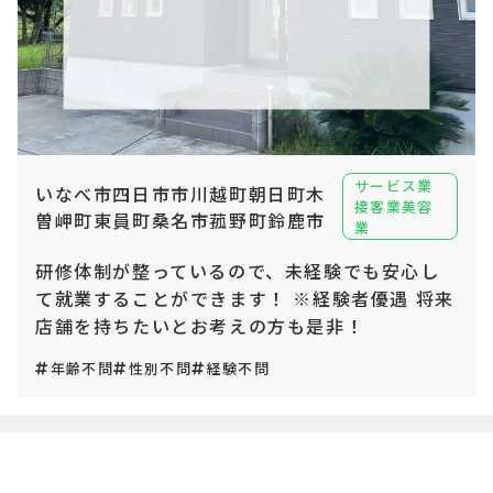
サービス業
いなべ市四日市市川越町朝日町木
接客業美容
曽岬町東員町桑名市菰野町鈴鹿市
業
研修体制が整っているので、未経験でも安心し
て就業することができます！ ※経験者優遇 将来
店舗を持ちたいとお考えの方も是非！
年齢不問
性別不問
経験不問