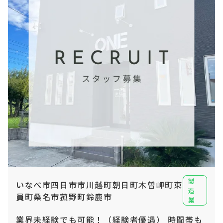
製
いなべ市四日市市川越町朝日町木曽岬町東
造
員町桑名市菰野町鈴鹿市
業
業界未経験でも可能！（経験者優遇） 時間帯も