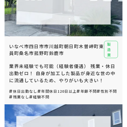
製
いなべ市四日市市川越町朝日町木曽岬町東
造
員町桑名市菰野町鈴鹿市
業
業界未経験でも可能（経験者優遇） 残業・休日
出勤ゼロ！ 自身が加工した製品が身近な世の中
に流通しているため、やりがいも大きい！
休日出勤なし
年間休日120日以上
年齢不問
性別不問
残業なし
経験不問