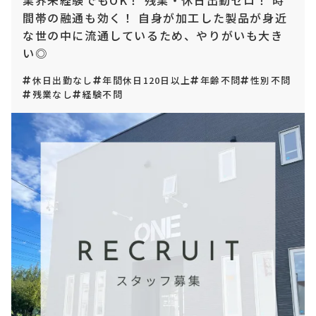
業界未経験でもOK！ 残業・休日出勤ゼロ！ 時
間帯の融通も効く！ 自身が加工した製品が身近
な世の中に流通しているため、やりがいも大き
い◎
休日出勤なし
年間休日120日以上
年齢不問
性別不問
残業なし
経験不問