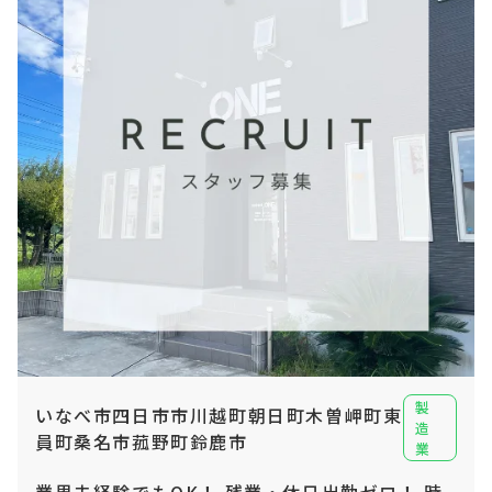
製
いなべ市四日市市川越町朝日町木曽岬町東
造
員町桑名市菰野町鈴鹿市
業